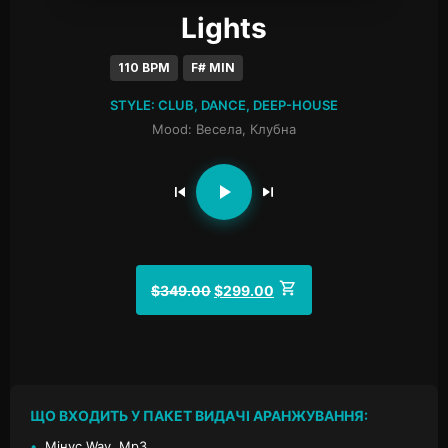
Lights
110 BPM
F# MIN
STYLE: CLUB, DANCE, DEEP-HOUSE
Mood: Весела, Клубна
$
349.00
$
299.00
ЩО ВХОДИТЬ У ПАКЕТ ВИДАЧІ АРАНЖУВАННЯ:
•
Мінус Wav, Mp3