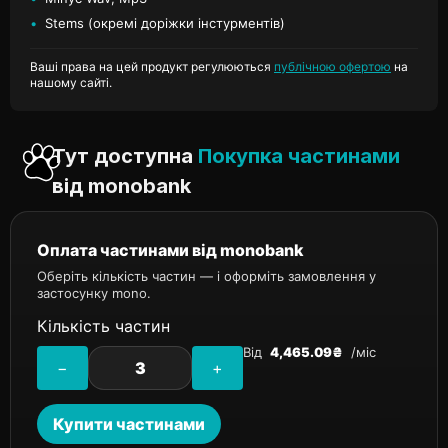
•
Stems (окремі доріжки інстурментів)
Ваші права на цей продукт регулюються
публічною офертою
на
нашому сайті.
Тут доступна
Покупка частинами
від monobank
Оплата частинами від monobank
Оберіть кількість частин — і оформіть замовлення у
застосунку mono.
Кількість частин
Від
4,465.09₴
/міс
−
+
Купити частинами