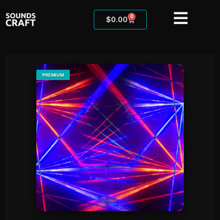
0
$
0.00
PREMIUM