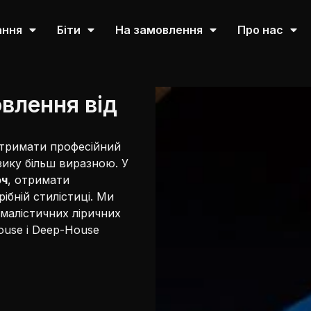
ання
Біти
На замовлення
Про нас
влення від
отримати професійний
зику більш виразною. У
юч
, отримати
рібній стилістиці. Ми
малістичних ліричних
ouse і Deep-House