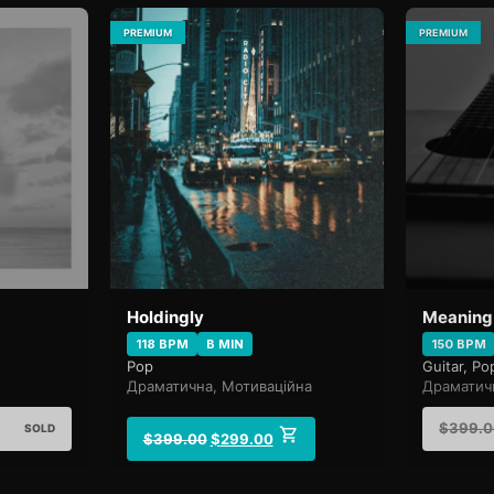
PREMIUM
PREMIUM
Holdingly
Meaning
118 BPM
B MIN
150 BPM
Pop
Guitar, Po
Драматична, Мотиваційна
Драматич
$
399.
SOLD
$
399.00
$
299.00