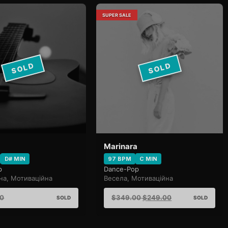
SUPER SALE
SOLD
SOLD
Marinara
D# MIN
97 BPM
C MIN
p
Dance-Pop
на, Мотиваційна
Весела, Мотиваційна
00
$
349.00
$
249.00
SOLD
SOLD