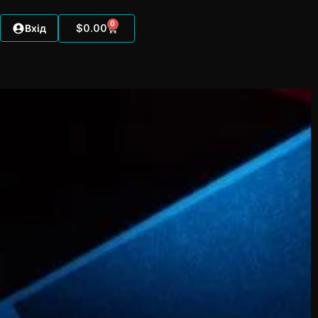
0
Вхід
$
0.00