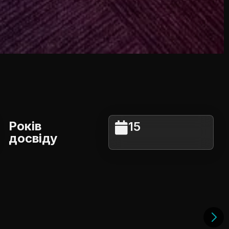
Років
15
досвіду