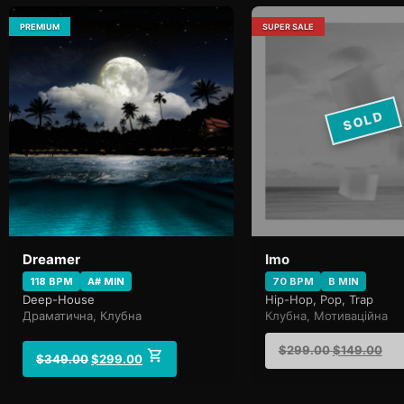
PREMIUM
SUPER SALE
SOLD
Dreamer
Imo
118 BPM
A# MIN
70 BPM
B MIN
Deep-House
Hip-Hop, Pop, Trap
Драматична, Клубна
Клубна, Мотиваційна
$
299.00
$
149.00
$
349.00
$
299.00