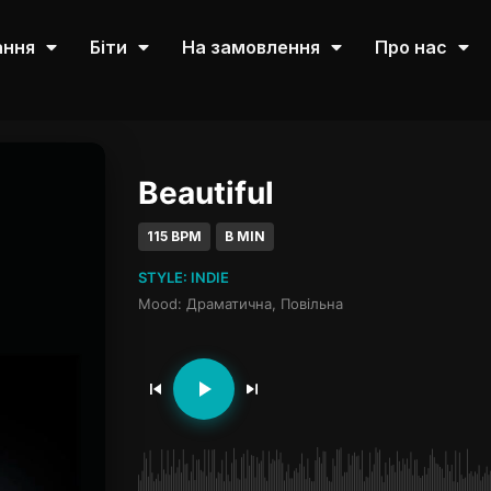
ання
Біти
На замовлення
Про нас
Beautiful
115 BPM
B MIN
STYLE: INDIE
Mood: Драматична, Повільна