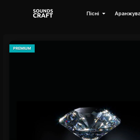
Пісні
Аранжув
PREMIUM