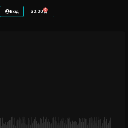
0
Вхід
$
0.00