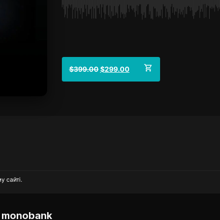
$
399.00
$
299.00
у сайті.
 monobank