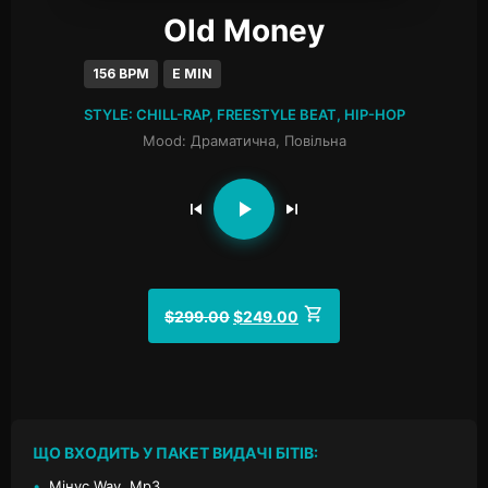
Old Money
156 BPM
E MIN
STYLE: CHILL-RAP, FREESTYLE BEAT, HIP-HOP
Mood: Драматична, Повільна
$
299.00
$
249.00
ЩО ВХОДИТЬ У ПАКЕТ ВИДАЧІ БІТІВ:
•
Мінус Wav, Mp3