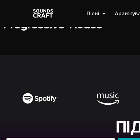
Пісні
Аранжув
Progressive-House
ПІ