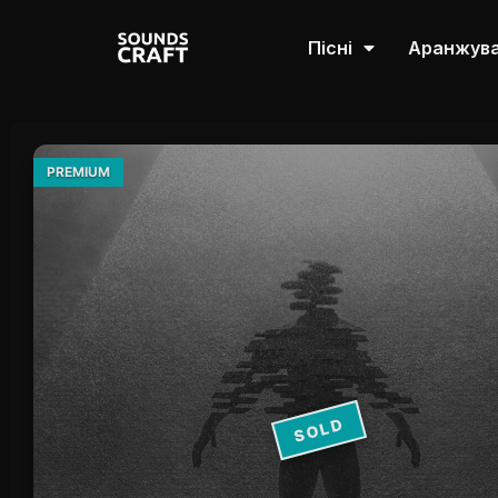
Пісні
Аранжув
PREMIUM
SOLD