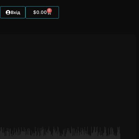
0
Вхід
$
0.00