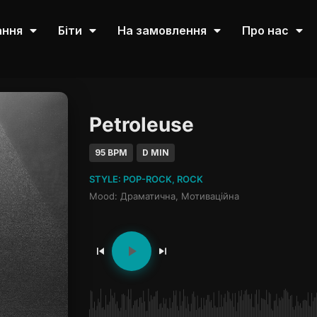
ання
Біти
На замовлення
Про нас
Petroleuse
95 BPM
D MIN
STYLE: POP-ROCK, ROCK
Mood: Драматична, Мотиваційна