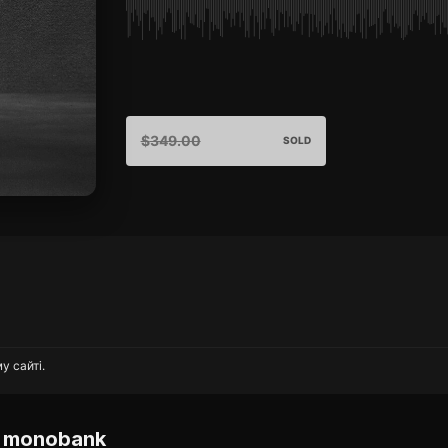
$
349.00
SOLD
у сайті.
 monobank