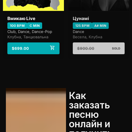
Вмикаю Live
Цунамі
100 BPM
C MIN
125 BPM
A# MIN
Club, Dance, Dance-Pop
Dance
Клубна, Танцювальна
Весела, Клубна
$
699.00
$
900.00
SOLD
Как
заказать
песню
онлайн и