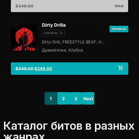
$
349.00
SOLD
Dirty Drilla
PREMIUM
109 BPM
E
Dirty-Drill, FREESTYLE BEAT, Hip-Hop
Драматична, Клубна
$
349.00
$
249.00
1
2
3
Next
Каталог битов в разных
жанрах