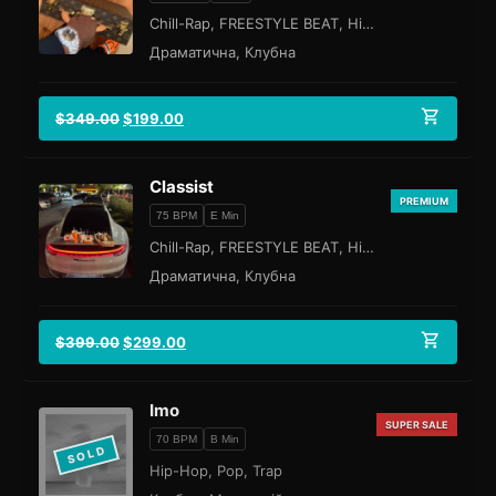
Chill-Rap, FREESTYLE BEAT, Hip-Hop
Драматична, Клубна
$
349.00
$
199.00
Classist
PREMIUM
75 BPM
E Min
Chill-Rap, FREESTYLE BEAT, Hip-Hop
Драматична, Клубна
$
399.00
$
299.00
Imo
SUPER SALE
70 BPM
B Min
SOLD
Hip-Hop, Pop, Trap