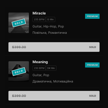
Miracle
PREMIUM
155 BPM
G Min
SOLD
Guitar, Hip-Hop, Pop
Повільна, Романтична
$
399.00
SOLD
Meaning
PREMIUM
150 BPM
D# Min
SOLD
Guitar, Pop
Драматична, Мотиваційна
$
399.00
SOLD