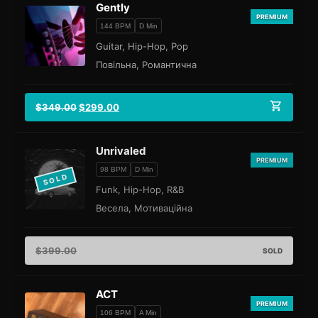
Gently
PREMIUM
144 BPM
D Min
Guitar, Hip-Hop, Pop
Повільна, Романтична
$
349.00
$
299.00
Unrivaled
PREMIUM
98 BPM
D Min
SOLD
Funk, Hip-Hop, R&B
Весела, Мотиваційна
$
399.00
SOLD
ACT
PREMIUM
106 BPM
A Min