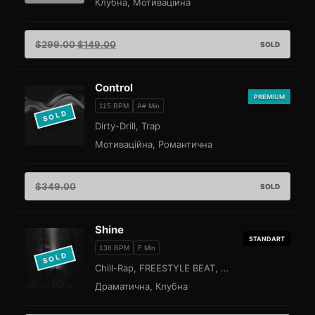
Клубна, Мотиваційна
$
299.00
$
149.00
SOLD
Control
PREMIUM
115 BPM
A# Min
SOLD
Dirty-Drill, Trap
Мотиваційна, Романтична
$
349.00
SOLD
Shine
STANDART
138 BPM
F Min
SOLD
Chill-Rap, FREESTYLE BEAT, Hip-Hop
Драматична, Клубна