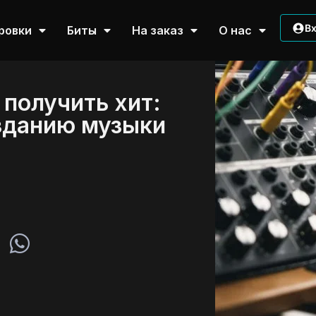
В
ровки
Биты
На заказ
О нас
 получить хит:
озданию музыки