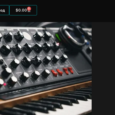
0
ход
$
0.00